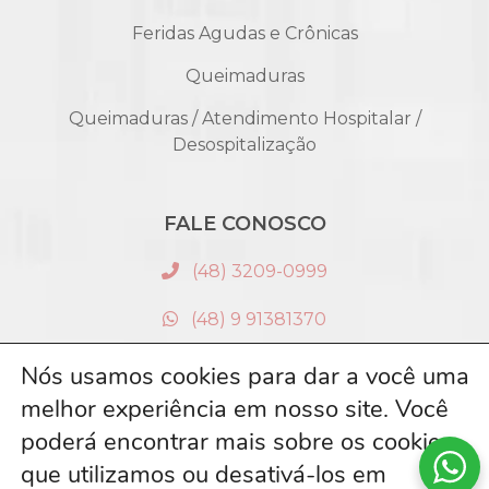
Feridas Agudas e Crônicas
Queimaduras
Queimaduras / Atendimento Hospitalar /
Desospitalização
FALE CONOSCO
(48) 3209-0999
(48) 9 91381370
CONTATO@CEPELLI.COM.BR
Nós usamos cookies para dar a você uma
melhor experiência em nosso site. Você
BAIA SUAL MEDICAL CENTER - RUA MENINO
poderá encontrar mais sobre os cookies
DEUS, 63 CENTRO - FLORIANÓPOLIS - SC SALA 304
que utilizamos ou desativá-los em