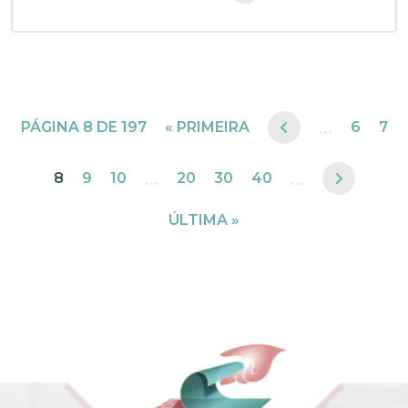
...
PÁGINA 8 DE 197
« PRIMEIRA
6
7
...
...
8
9
10
20
30
40
ÚLTIMA »