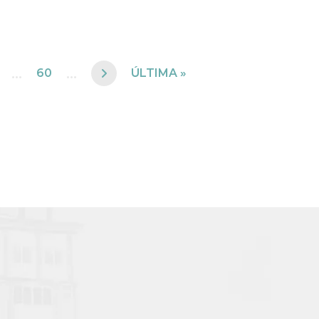
...
...
60
ÚLTIMA »