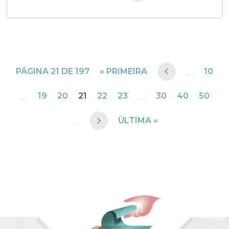
...
PÁGINA 21 DE 197
« PRIMEIRA
10
...
...
19
20
21
22
23
30
40
50
...
ÚLTIMA »